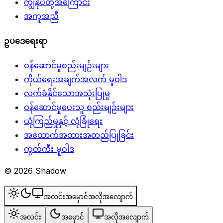
ကျွန်ုပ်တို့အကြောင်း
အကူအညီ
ဥပဒေရေးရာ
ဝန်ဆောင်မှုစည်းမျဉ်းများ
ကိုယ်ရေးအချက်အလက် မူဝါဒ
လက်ခံနိုင်သောအသုံးပြုမှု
ဝန်ဆောင်မှုပေးသူ စည်းမျဉ်းများ
ယုံကြည်မှုနှင့် လုံခြုံရေး
အထောက်အထားအတည်ပြုခြင်း
ကွတ်ကီး မူဝါဒ
© 2026 Shadow
အလင်း
အမှောင်
အလိုအလျောက်
အလင်း
အမှောင်
အလိုအလျောက်