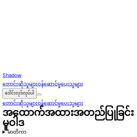
Shadow
တောင်းဆိုသူများ
ဝန်ဆောင်မှုပေးသူများ
ဒေါင်းလုဒ်လုပ်ပါ
တောင်းဆိုသူများ
ဝန်ဆောင်မှုပေးသူများ
အထောက်အထားအတည်ပြုခြင်း
မူဝါဒ
မာတိကာ