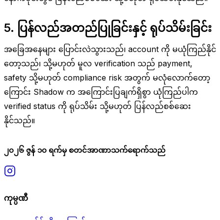
5. ပြန်လည်အတည်ပြုခြင်းနှင့် ရုပ်သိမ်းခြင်း
အခြေအနေများ ပြောင်းလဲသွားသည်၊ account ကို မယုံကြည်နိုင်
တော့သည်၊ သို့မဟုတ် မူလ verification သည် payment,
safety သို့မဟုတ် compliance risk အတွက် မလုံလောက်တော့
ကြောင်း Shadow က အကြောင်းပြချက်ရှိစွာ ယုံကြည်ပါက
verified status ကို ရုပ်သိမ်း သို့မဟုတ် ပြန်လည်စစ်ဆေး
နိုင်သည်။
၂၀၂၆ ဇွန် ၁၀ ရက်မှ စတင်အာဏာသက်ရောက်သည်
ကုမ္ပဏီ