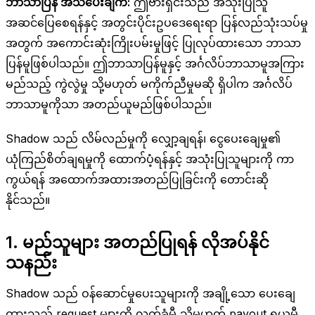
ဘာသာပြန် အသိပေးချက်:
ဤဗားရှင်းသည် အသုံးပြုသူ
အဆင်ပြေစေရန်နှင့် အတွင်းပိုင်းဥပဒေရေးရာ ပြန်လည်သုံးသပ်မှု
အတွက် အကောင်းဆုံးကြိုးပမ်းမှုဖြင့် ပြုလုပ်ထားသော ဘာသာ
ပြန်မူဖြစ်ပါသည်။ ဤဘာသာပြန်မူနှင့် အင်္ဂလိပ်ဘာသာမူအကြား
မည်သည့် ကွဲလွဲမှု သို့မဟုတ် မကိုက်ညီမှုမဆို ရှိပါက အင်္ဂလိပ်
ဘာသာမူကိုသာ အတည်ယူမည်ဖြစ်ပါသည်။
Shadow သည် လိမ်လည်မှုကို လျှော့ချရန်၊ ငွေပေးချေမှု၏
ယုံကြည်စိတ်ချရမှုကို ထောက်ပံ့ရန်နှင့် အသုံးပြုသူများကို ကာ
ကွယ်ရန် အထောက်အထားအတည်ပြုခြင်းကို တောင်းဆို
နိုင်သည်။
1. မည်သူများ အတည်ပြုရန် လိုအပ်နိုင်
သနည်း
Shadow သည် ဝန်ဆောင်မှုပေးသူများကို အချို့သော ပေးချေ
ထားသည့် request များကို လက်ခံမီ သို့မဟုတ် payout ရယူမီ