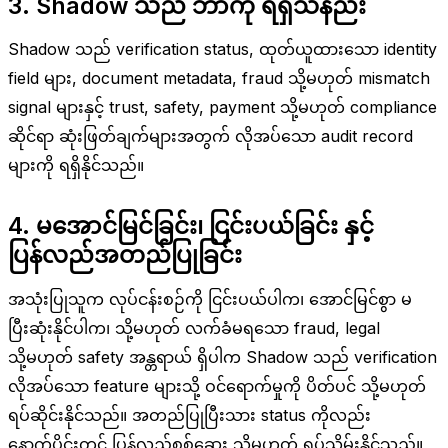
3. Shadow သည် ဘာကို ရရှိသနည်း
Shadow သည် verification status, ထုတ်ယူထားသော identity
field များ, document metadata, fraud သို့မဟုတ် mismatch
signal များနှင့် trust, safety, payment သို့မဟုတ် compliance
ဆိုင်ရာ ဆုံးဖြတ်ချက်များအတွက် လိုအပ်သော audit record
များကို ရရှိနိုင်သည်။
4. မအောင်မြင်ခြင်း၊ ငြင်းပယ်ခြင်း နှင့်
ပြန်လည်အတည်ပြုခြင်း
အသုံးပြုသူက လုပ်ငန်းစဉ်ကို ငြင်းပယ်ပါက၊ အောင်မြင်စွာ မ
ပြီးဆုံးနိုင်ပါက၊ သို့မဟုတ် လက်ခံမရသော fraud, legal
သို့မဟုတ် safety အန္တရာယ် ရှိပါက Shadow သည် verification
လိုအပ်သော feature များသို့ ဝင်ရောက်မှုကို ပိတ်ပင် သို့မဟုတ်
ရပ်ဆိုင်းနိုင်သည်။ အတည်ပြုပြီးသား status ကိုလည်း
နောက်ပိုင်းတွင် ပြန်လည်စစ်ဆေး သို့မဟုတ် ရုပ်သိမ်းနိုင်သည်။