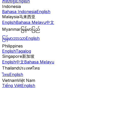
ភាសាខ្មែរ
English
Indonesia
Bahasa Indonesia
English
Malaysia
马来西亚
English
Bahasa Melayu
中文
Myanmar
မြန်မာပြည်
မြန်မာဘာသာ
English
Philippines
English
Tagalog
Singapore
新加坡
English
中文
Bahasa Melayu
Thailand
ประเทศไทย
ไทย
English
Vietnam
Việt Nam
Tiếng Việt
English